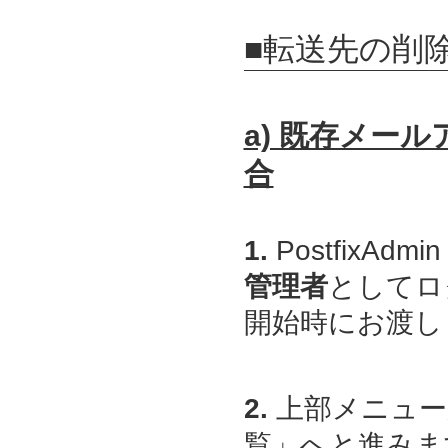
■転送先の削
a) 既存メー
合
1.
PostfixAdmin
管理者
としてロ
開始時にお渡しし
2.
上部メニュー
覧」へと進みま