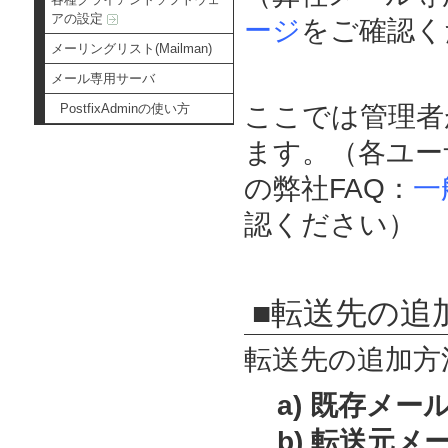
アの設定
ージ
をご確認く
メーリングリスト(Mailman)
メール専用サーバ
PostfixAdminの使い方
ここでは管理者
ます。（各ユー
の弊社FAQ：
一
認ください）
■転送先の追
転送先の追加方
a) 既存メ
b) 転送元