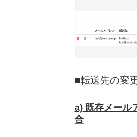
■転送先の変
a) 既存メー
合