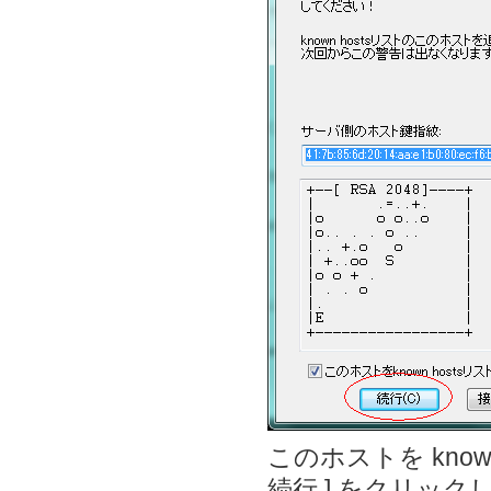
このホストを kno
続行 ] をクリック