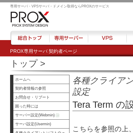
専用サーバ・VPSサーバ・ドメイン取得ならPROXのサービス
PROX専用サーバ 契約者ページ
総合トップ
専用サーバー
VPS
ハウ
トップ
>
各種クライア
ホームへ
契約者情報の参照
設定
お問合せ・リブート
Tera Term の
困った時には
サーバー設定(Webmin)
サーバ設定(Usermin)
こちら
を参照の上、
各種クライアントソフトウェ