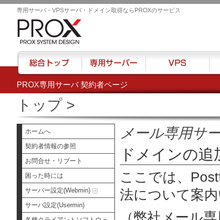
専用サーバ・VPSサーバ・ドメイン取得ならPROXのサービス
PROX専用サーバ 契約者ページ
総合トップ
専用サーバー
VPS
ハウ
トップ
>
メール専用サ
ホームへ
契約者情報の参照
ドメインの追
お問合せ・リブート
ここでは、
Pos
困った時には
サーバー設定(Webmin)
法について案内
サーバ設定(Usermin)
（弊社メール専
各種クライアントソフトウェ