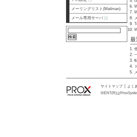
メーリングリスト(Mailman)
W
メール専用サーバ
T
最
サイトマップ
よく
IXENT(R)はProxSys