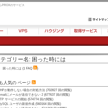
らPROXのサービス
専用サーバ・VP
サイトマップ
VPS
ハウジング
取得サービス
オプ
テゴリー名: 困った時には
困った時には
(1 FAQ
)
も人気の ページ
PHPが動作しない場合の対処方法
(702827 回の閲覧)
Gmailにメールが送信できない 2
(677637 回の閲覧)
FTP サービスの開始
(574774 回の閲覧)
MySQL ユーザの新規作成
(560164 回の閲覧)