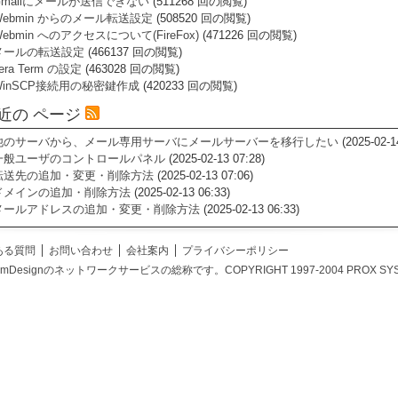
Gmailにメールが送信できない
(511268 回の閲覧)
Webmin からのメール転送設定
(508520 回の閲覧)
ebmin へのアクセスについて(FireFox)
(471226 回の閲覧)
メールの転送設定
(466137 回の閲覧)
era Term の設定
(463028 回の閲覧)
WinSCP接続用の秘密鍵作成
(420233 回の閲覧)
近の ページ
他のサーバから、メール専用サーバにメールサーバーを移行したい
(2025-02-1
一般ユーザのコントロールパネル
(2025-02-13 07:28)
転送先の追加・変更・削除方法
(2025-02-13 07:06)
ドメインの追加・削除方法
(2025-02-13 06:33)
メールアドレスの追加・変更・削除方法
(2025-02-13 06:33)
ある質問
お問い合わせ
会社案内
プライバシーポリシー
temDesignのネットワークサービスの総称です。COPYRIGHT 1997-2004 PROX SYSTEM DES