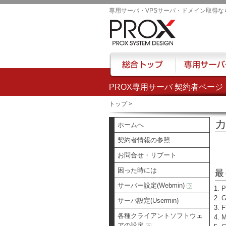
専用サーバ・VPSサーバ・ドメイン取得な
PROX専用サーバ 契約者ページ
総合トップ
専用サーバー
トップ
>
カ
ホームへ
契約者情報の参照
お問合せ・リブート
困った時には
最
サーバー設定(Webmin)
サーバ設定(Usermin)
各種クライアントソフトウェ
アの設定