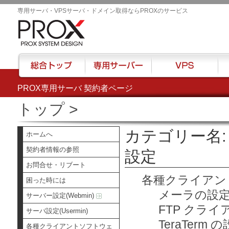
専用サーバ・VPSサーバ・ドメイン取得ならPROXのサービス
PROX専用サーバ 契約者ページ
総合トップ
専用サーバー
VPS
ハウ
トップ
>
カテゴリー名
ホームへ
契約者情報の参照
設定
お問合せ・リブート
各種クライアン
困った時には
メーラの設
サーバー設定(Webmin)
FTP クラ
サーバ設定(Usermin)
TeraTerm 
各種クライアントソフトウェ