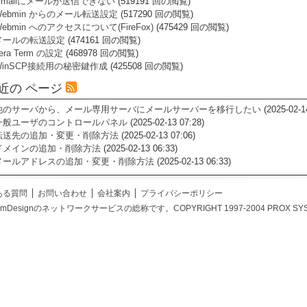
Gmailにメールが送信できない
(519191 回の閲覧)
Webmin からのメール転送設定
(517290 回の閲覧)
ebmin へのアクセスについて(FireFox)
(475429 回の閲覧)
メールの転送設定
(474161 回の閲覧)
era Term の設定
(468978 回の閲覧)
WinSCP接続用の秘密鍵作成
(425508 回の閲覧)
近の ページ
他のサーバから、メール専用サーバにメールサーバーを移行したい
(2025-02-1
一般ユーザのコントロールパネル
(2025-02-13 07:28)
転送先の追加・変更・削除方法
(2025-02-13 07:06)
ドメインの追加・削除方法
(2025-02-13 06:33)
メールアドレスの追加・変更・削除方法
(2025-02-13 06:33)
ある質問
お問い合わせ
会社案内
プライバシーポリシー
temDesignのネットワークサービスの総称です。COPYRIGHT 1997-2004 PROX SYSTEM DES