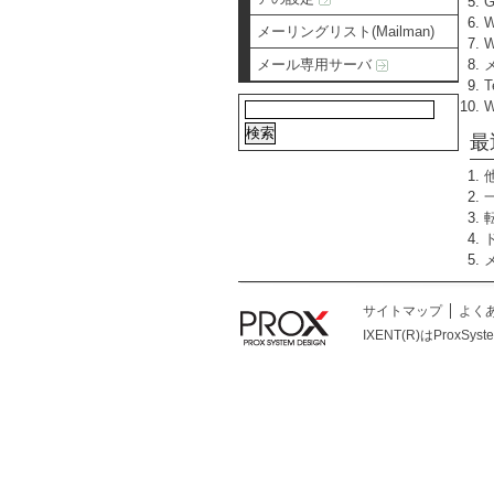
メーリングリスト(Mailman)
W
メール専用サーバ
T
最
サイトマップ
よく
IXENT(R)はProxSys