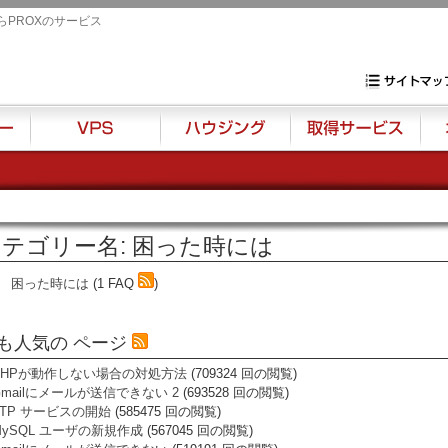
らPROXのサービス
専用サーバ・VP
サイトマップ
VPS
ハウジング
取得サービス
オプ
テゴリー名: 困った時には
困った時には
(1 FAQ
)
も人気の ページ
PHPが動作しない場合の対処方法
(709324 回の閲覧)
Gmailにメールが送信できない 2
(693528 回の閲覧)
FTP サービスの開始
(585475 回の閲覧)
MySQL ユーザの新規作成
(567045 回の閲覧)