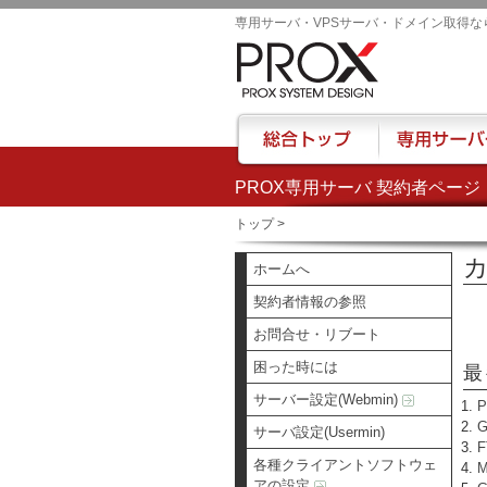
専用サーバ・VPSサーバ・ドメイン取得な
PROX専用サーバ 契約者ページ
総合トップ
専用サーバー
トップ
>
カ
ホームへ
契約者情報の参照
お問合せ・リブート
困った時には
最
サーバー設定(Webmin)
サーバ設定(Usermin)
各種クライアントソフトウェ
アの設定