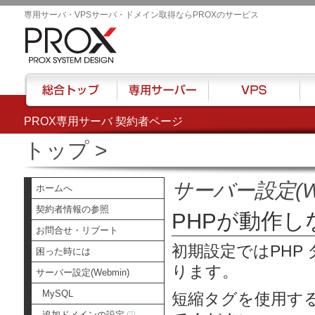
専用サーバ・VPSサーバ・ドメイン取得ならPROXのサービス
PROX専用サーバ 契約者ページ
総合トップ
専用サーバー
VPS
ハウ
トップ
>
サーバー設定(We
ホームへ
契約者情報の参照
PHPが動作
お問合せ・リブート
初期設定ではPHP 
困った時には
ります。
サーバー設定(Webmin)
MySQL
短縮タグを使用する場合
追加ドメインの設定