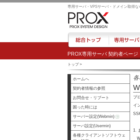
専用サーバ・VPSサーバ・ドメイン取得な
PROX専用サーバ 契約者ページ
総合トップ
専用サーバー
トップ
>
各
ホームへ
W
契約者情報の参照
プ
お問合せ・リブート
イ
困った時には
S
サーバー設定(Webmin)
サーバ設定(Usermin)
1
各種クライアントソフトウェ
Wi