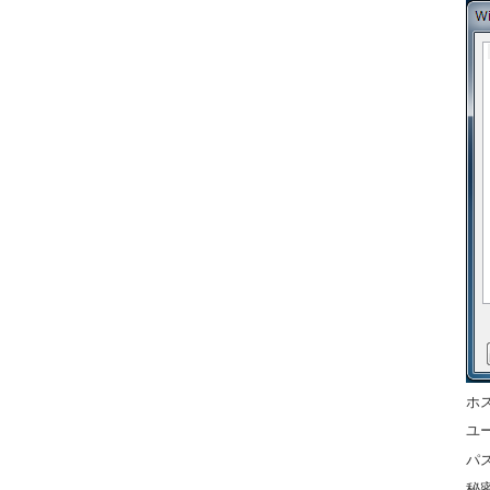
ホ
ユ
パス
秘