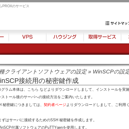
らPROXのサービス
専用サーバ・VP
サイトマップ
VPS
ハウジング
取得サービス
オプ
種クライアントソフトウェアの設定
»
WinSCPの設
inSCP接続用の秘密鍵作成
ログラム本体は、
こちら
などよりダウンロードしまして、インストールを実
ンストール後のサーバへの接続方法をご案内いたします。
SH 秘密鍵につきましては、
契約者ページ
よりダウンロードしまして、ご利用
. まずはサーバに接続するためのSSH 秘密鍵を作成します。
nSCP付属ソフトウェアのPuTTYgenを使用します。