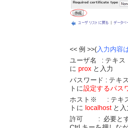
<< 例 >>(
入力内容
ユーザ名 : テキ
に
prox
と入力
パスワード : テ
トに
設定するパス
ホスト※ : テ
トに
localhost
と入
許可 : 必要と
Ctrl キーを押し