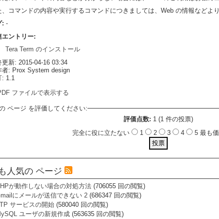
た、コマンドの内容や実行するコマンドにつきましては、Web の情報などよ
グ:
-
連エントリー:
Tera Term のインストール
新: 2015-04-16 03:34
: Prox System design
 1.1
PDF ファイルで表示する
の ページ を評価してください:
評価点数:
1 (1 件の投票)
完全に役に立たない
1
2
3
4
5 最
も人気の ページ
PHPが動作しない場合の対処方法
(706055 回の閲覧)
Gmailにメールが送信できない 2
(686347 回の閲覧)
FTP サービスの開始
(580040 回の閲覧)
MySQL ユーザの新規作成
(563635 回の閲覧)