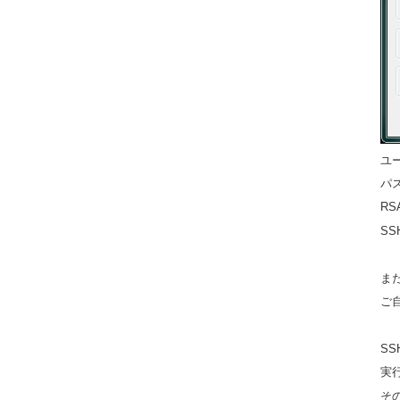
ユ
パス
R
S
また
ご
S
実
そ