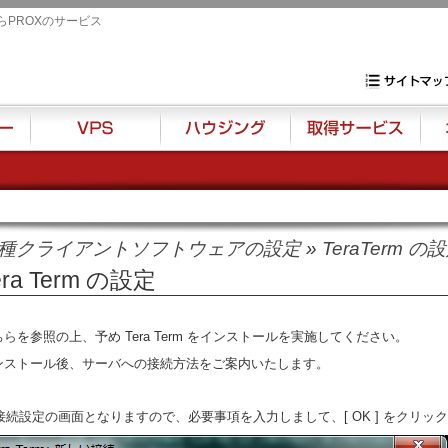
らPROXのサービス
専用サーバ・VP
サイトマップ
VPS
ハウジング
取得サービス
オプ
種クライアントソフトウェアの設定
»
TeraTerm の
era Term の設定
ちら
を参照の上、予め Tera Term をインストールを実施してください。
ンストール後、サーバへの接続方法をご案内いたします。
. 接続設定の画面となりますので、必要事項を入力しまして、[ OK ] をクリッ