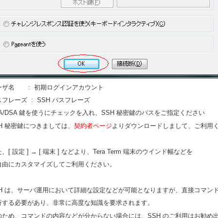
ーザ名 : 初期ログインアカウント
フレーズ : SSH パスフレーズ
SA/DSA 鍵を使うにチェックを入れ、SSH 秘密鍵のパスをご指定ください
SH 秘密鍵につきましては、
契約者ページ
よりダウンロードしまして、ご利用
、[ 設定 ] → [ 端末 ] などより、Tera Term 端末のウインド幅などを
自由にカスタマイズしてご利用ください。
SH は、サーバ運用において詳細な設定などが可能となりますが、直接コマン
行する必要があり、非常に高度な知識を要求されます。
のため、コマンドの内容などが分からない場合には、SSH のご利用はお勧め