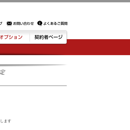
Sサーバー・ドメイン取得なら実績豊富でセキュリティも充実しているPROXに相談下さい。
お問い合わせ
よくあるご質問
ション
契約者ページ
設定
クします