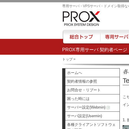
専用サーバ・VPSサーバ・ドメイン取得な
PROX専用サーバ 契約者ページ
総合トップ
専用サーバー
トップ
>
各
ホームへ
T
契約者情報の参照
お問合せ・リブート
こ
困った時には
イ
サーバー設定(Webmin)
サーバ設定(Usermin)
1
各種クライアントソフトウェ