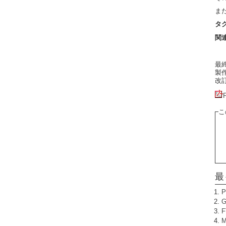
ま
タ
関
最終更
製作者
改訂:
こ
最