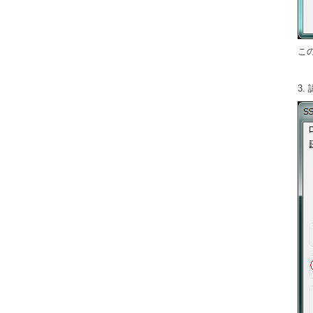
この
3.