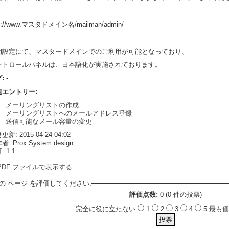
tp://www.マスタドメイン名/mailman/admin/
期設定にて、マスタードメインでのご利用が可能となっており、
ントロールパネルは、日本語化が実施されております。
グ:
-
連エントリー:
メーリングリストの作成
メーリングリストへのメールアドレス登録
送信可能なメール容量の変更
新: 2015-04-24 04:02
: Prox System design
 1.1
PDF ファイルで表示する
の ページ を評価してください:
評価点数:
0 (0 件の投票)
完全に役に立たない
1
2
3
4
5 最