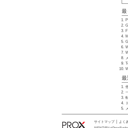
最
W
T
最
サイトマップ
よく
IXENT(R)はProxSys