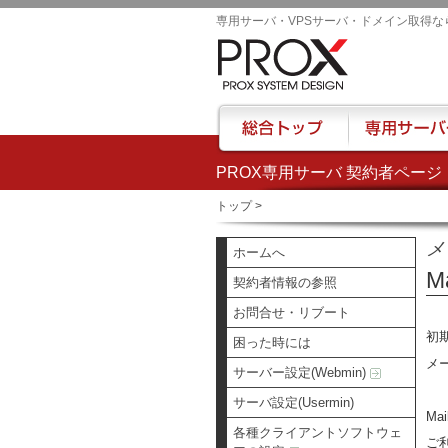
専用サーバ・VPSサーバ・ドメイン取得な
PROX専用サーバ 契約者ページ
総合トップ
専用サーバー
トップ
>
メ
ホームへ
M
契約者情報の参照
お問合せ・リブート
初
困った時には
メ
サーバー設定(Webmin)
サーバ設定(Usermin)
M
各種クライアントソフトウェ
ご