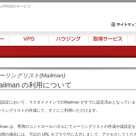
らPROXのサービス
専用サーバ・VP
サイトマップ
VPS
ハウジング
取得サービス
オプ
ーリングリスト(Mailman)
ailman の利用について
期設定において、マスタドメインでのMailman がすでに設定済みとなってい
ーリングリストの作成にて、すぐにご利用いただけます。
ailman は、専用のコントロールパネルにてメーリングリストの作成や諸設定
利用の場合には、下記の URL をブラウザに入力しまして、アクセスしてくだ