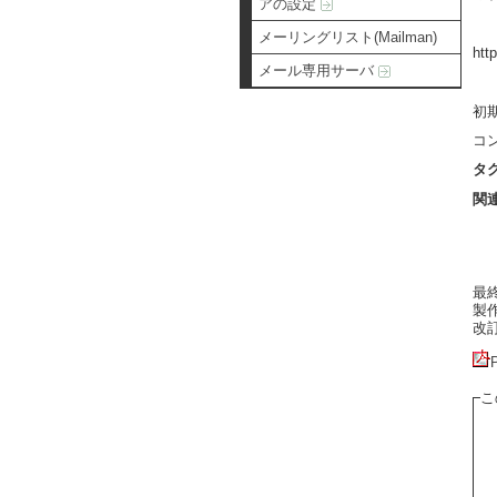
アの設定
メーリングリスト(Mailman)
ht
メール専用サーバ
初
コ
タ
関
最終更
製作者
改訂:
こ