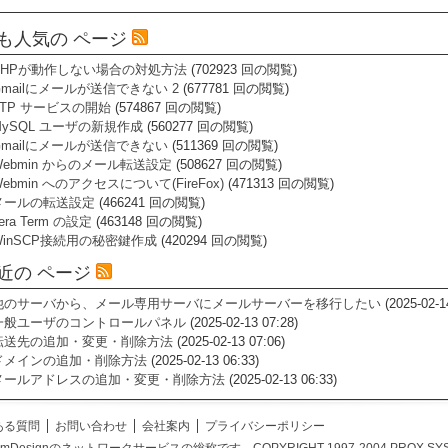
も人気の ページ
PHPが動作しない場合の対処方法
(702923 回の閲覧)
Gmailにメールが送信できない 2
(677781 回の閲覧)
FTP サービスの開始
(574867 回の閲覧)
MySQL ユーザの新規作成
(560277 回の閲覧)
Gmailにメールが送信できない
(511369 回の閲覧)
Webmin からのメール転送設定
(508627 回の閲覧)
ebmin へのアクセスについて(FireFox)
(471313 回の閲覧)
メールの転送設定
(466241 回の閲覧)
era Term の設定
(463148 回の閲覧)
WinSCP接続用の秘密鍵作成
(420294 回の閲覧)
近の ページ
他のサーバから、メール専用サーバにメールサーバーを移行したい
(2025-02-1
一般ユーザのコントロールパネル
(2025-02-13 07:28)
転送先の追加・変更・削除方法
(2025-02-13 07:06)
ドメインの追加・削除方法
(2025-02-13 06:33)
メールアドレスの追加・変更・削除方法
(2025-02-13 06:33)
ある質問
お問い合わせ
会社案内
プライバシーポリシー
temDesignのネットワークサービスの総称です。COPYRIGHT 1997-2004 PROX SYSTEM DES