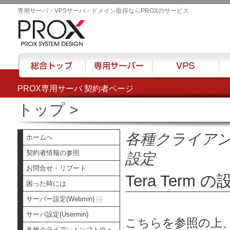
専用サーバ・VPSサーバ・ドメイン取得ならPROXのサービス
PROX専用サーバ 契約者ページ
総合トップ
専用サーバー
VPS
ハウ
トップ
>
各種クライア
ホームへ
契約者情報の参照
設定
お問合せ・リブート
Tera Term の
困った時には
サーバー設定(Webmin)
サーバ設定(Usermin)
こちら
を参照の上、
各種クライアントソフトウェ