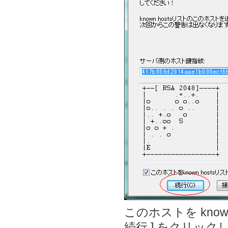
このホストを kno
続行 ] をクリック