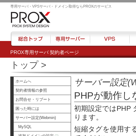
専用サーバ・VPSサーバ・ドメイン取得ならPROXのサービス
PROX専用サーバ 契約者ページ
総合トップ
専用サーバー
VPS
ハウ
トップ
>
サーバー設定(We
ホームへ
契約者情報の参照
PHPが動作
お問合せ・リブート
初期設定ではPHP 
困った時には
ります。
サーバー設定(Webmin)
MySQL
短縮タグを使用する場合
追加ドメインの設定