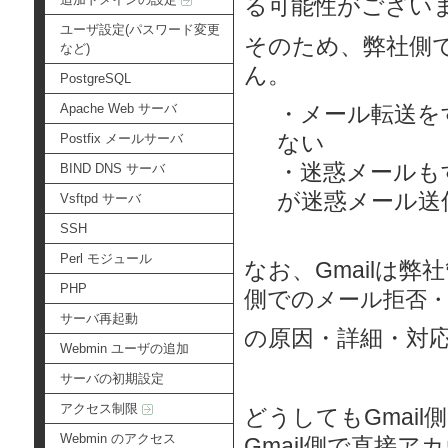
る可能性がござい
ユーザ設定(パスワード変更
そのため、弊社側で
など)
ん。
PostgreSQL
Apache Web サーバ
・メール転送を
ない
Postfix メールサーバ
・迷惑メールも
BIND DNS サーバ
が迷惑メール送
Vsftpd サーバ
SSH
Perl モジュール
なお、Gmailは
PHP
側での
メール拒否
サーバ再起動
の原因・詳細・対
Webmin ユーザの追加
サーバの初期設定
アクセス制限
どうしてもGmai
Webmin のアクセス
Gmail側で直接