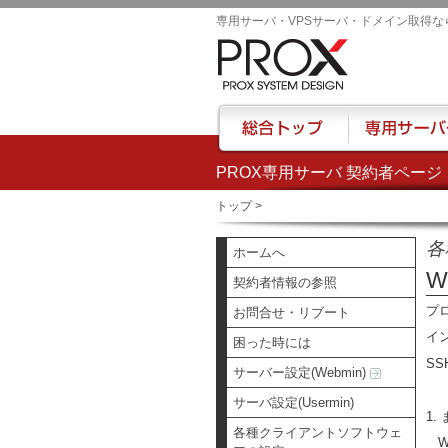
専用サーバ・VPSサーバ・ドメイン取得な
PROX専用サーバ 契約者ページ
総合トップ
専用サーバー
トップ
>
各
ホームへ
W
契約者情報の参照
プ
お問合せ・リブート
イ
困った時には
S
サーバー設定(Webmin)
サーバ設定(Usermin)
1
各種クライアントソフトウェ
Wi