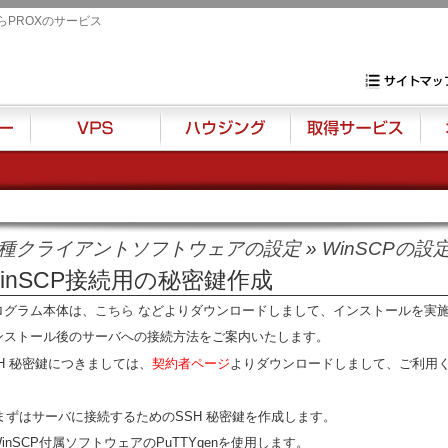
らPROXのサービス
専用サーバ・VP
サイトマップ
VPS
ハウジング
取得サービス
オプ
種クライアントソフトウェアの設定
»
WinSCPの設
inSCP接続用の秘密鍵作成
ログラム本体は、
こちら
などよりダウンロードしまして、インストールを実
ンストール後のサーバへの接続方法をご案内いたします。
SH 秘密鍵につきましては、
契約者ページ
よりダウンロードしまして、ご利用
. まずはサーバに接続するためのSSH 秘密鍵を作成します。
nSCP付属ソフトウェアのPuTTYgenを使用します。