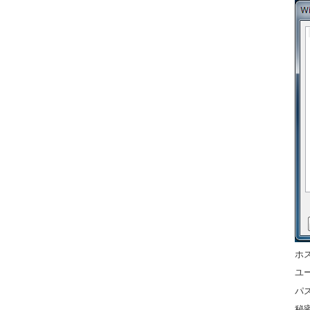
ホ
ユ
パス
秘