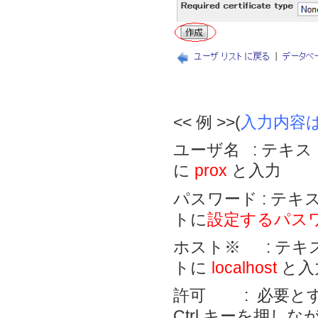
<< 例 >>(
入力内容
ユーザ名 : テキ
に
prox
と入力
パスワード : テ
トに
設定するパス
ホスト※ : テ
トに
localhost
と入
許可 : 必要と
Ctrl キーを押し