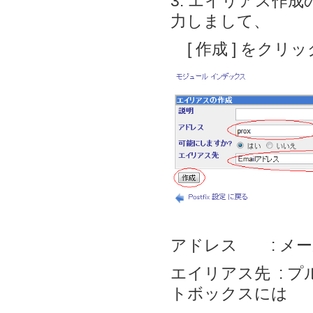
3. エイリアス作
力しまして、
[ 作成 ] をクリ
アドレス : メ
エイリアス先 : プ
トボックスには