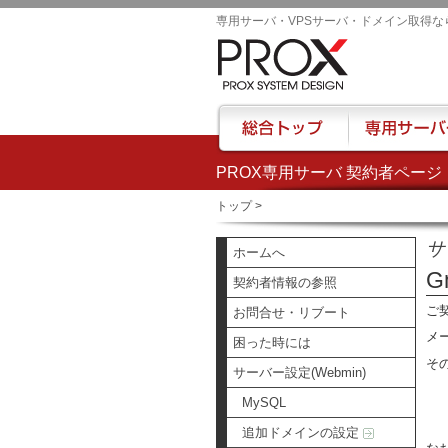
専用サーバ・VPSサーバ・ドメイン取得な
PROX専用サーバ 契約者ページ
総合トップ
専用サーバー
トップ
>
サ
ホームへ
G
契約者情報の参照
ご
お問合せ・リブート
メ
困った時には
そ
サーバー設定(Webmin)
MySQL
追加ドメインの設定