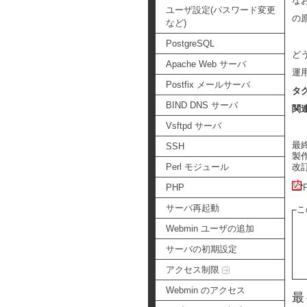
な
ユーザ設定(パスワード変更
の
など)
PostgreSQL
ど
Apache Web サーバ
運
Postfix メールサーバ
タ
BIND DNS サーバ
関
Vsftpd サーバ
最終更
SSH
製作者
改訂:
Perl モジュール
PHP
サーバ再起動
こ
Webmin ユーザの追加
サーバの初期設定
アクセス制限
Webmin のアクセス
最