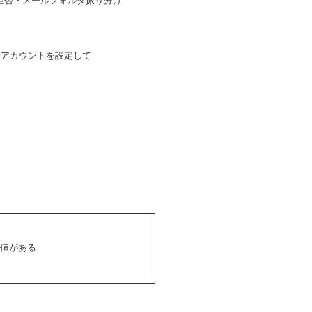
拒否・メールフォルダ振り分け
直接アカウントを設定して
も価値がある