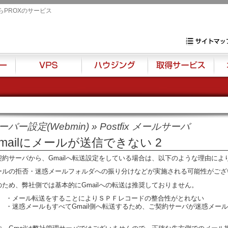
らPROXのサービス
専用サーバ・VP
サイトマップ
VPS
ハウジング
取得サービス
オプ
ーバー設定(Webmin)
»
Postfix メールサーバ
mailにメールが送信できない 2
契約サーバから、Gmailへ転送設定をしている場合は、以下のような理由によりG
ールの拒否・迷惑メールフォルダへの振り分けなどが実施される可能性がござ
のため、弊社側では基本的にGmailへの転送は推奨しておりません。
・メール転送をすることによりＳＰＦレコードの整合性がとれない
・迷惑メールもすべてGmail側へ転送するため、ご契約サーバが迷惑メー