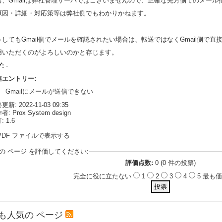
お、Gmailは弊社管理サーバではございませんので、正確な先方側での
メール
原因・詳細・対応策等は弊社側でもわかりかねます。
うしてもGmail側でメールを確認されたい場合は、転送ではなくGmail側で
用いただくのがよろしいのかと存じます。
グ:
-
連エントリー:
Gmailにメールが送信できない
新: 2022-11-03 09:35
: Prox System design
 1.6
PDF ファイルで表示する
の ページ を評価してください:
評価点数:
0 (0 件の投票)
完全に役に立たない
1
2
3
4
5 最
も人気の ページ