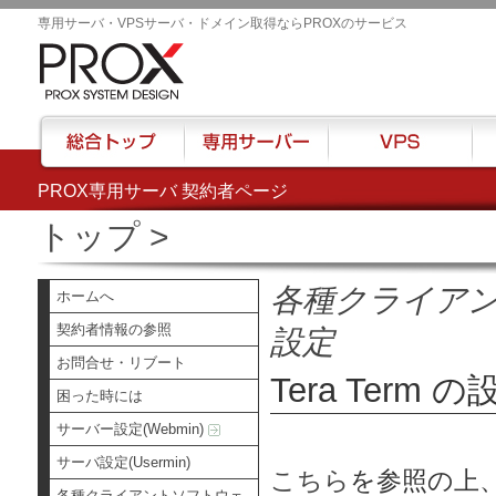
専用サーバ・VPSサーバ・ドメイン取得ならPROXのサービス
PROX専用サーバ 契約者ページ
総合トップ
専用サーバー
VPS
ハウ
トップ
>
各種クライア
ホームへ
契約者情報の参照
設定
お問合せ・リブート
Tera Term の
困った時には
サーバー設定(Webmin)
サーバ設定(Usermin)
こちら
を参照の上、
各種クライアントソフトウェ