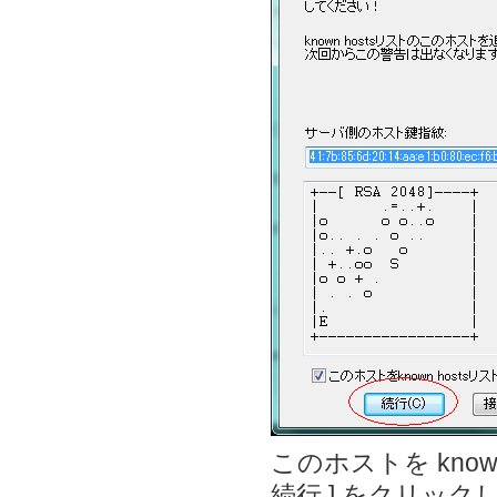
このホストを kno
続行 ] をクリック