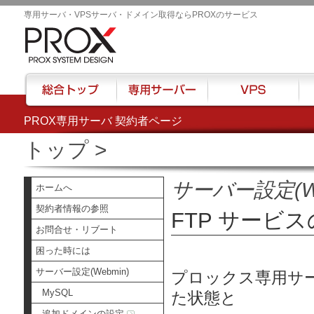
専用サーバ・VPSサーバ・ドメイン取得ならPROXのサービス
PROX専用サーバ 契約者ページ
総合トップ
専用サーバー
VPS
ハウ
トップ
>
サーバー設定(We
ホームへ
契約者情報の参照
FTP サービ
お問合せ・リブート
困った時には
サーバー設定(Webmin)
プロックス専用サーバ
MySQL
た状態と
追加ドメインの設定