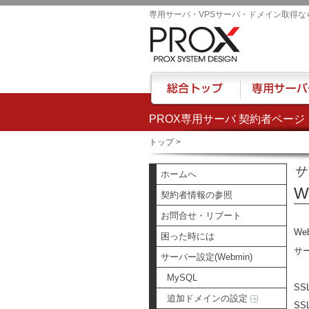
専用サーバ・VPSサーバ・ドメイン取得な
PROX専用サーバ 契約者ページ
総合トップ
専用サーバー
トップ
>
サ
ホームへ
W
契約者情報の参照
お問合せ・リブート
W
困った時には
サ
サーバー設定(Webmin)
MySQL
S
追加ドメインの設定
S