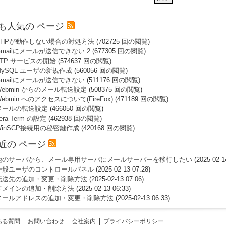
も人気の ページ
PHPが動作しない場合の対処方法
(702725 回の閲覧)
Gmailにメールが送信できない 2
(677305 回の閲覧)
FTP サービスの開始
(574637 回の閲覧)
MySQL ユーザの新規作成
(560056 回の閲覧)
Gmailにメールが送信できない
(511176 回の閲覧)
Webmin からのメール転送設定
(508375 回の閲覧)
ebmin へのアクセスについて(FireFox)
(471189 回の閲覧)
メールの転送設定
(466050 回の閲覧)
era Term の設定
(462938 回の閲覧)
WinSCP接続用の秘密鍵作成
(420168 回の閲覧)
近の ページ
他のサーバから、メール専用サーバにメールサーバーを移行したい
(2025-02-1
一般ユーザのコントロールパネル
(2025-02-13 07:28)
転送先の追加・変更・削除方法
(2025-02-13 07:06)
ドメインの追加・削除方法
(2025-02-13 06:33)
メールアドレスの追加・変更・削除方法
(2025-02-13 06:33)
ある質問
お問い合わせ
会社案内
プライバシーポリシー