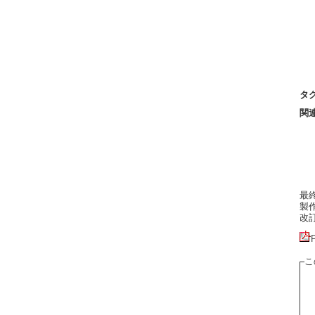
タ
関
最終更
製作者
改訂:
こ