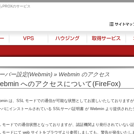
らPROXのサービス
専用サーバ・VP
サイトマップ
VPS
ハウジング
取得サービス
オプ
ーバー設定(Webmin)
»
Webmin のアクセス
ebmin へのアクセスについて(FireFox)
ebmin は、SSL モードでの通信が可能な状態としてお渡しいたしております
ーバにインストールされている SSLサーバ証明書 が Webmin より提供さ
SL モードでの通信状態となっておりますが、認証機関より発行されていない
SL モードにて web サイトをブラウザより参照しましても、警告が発生いたし