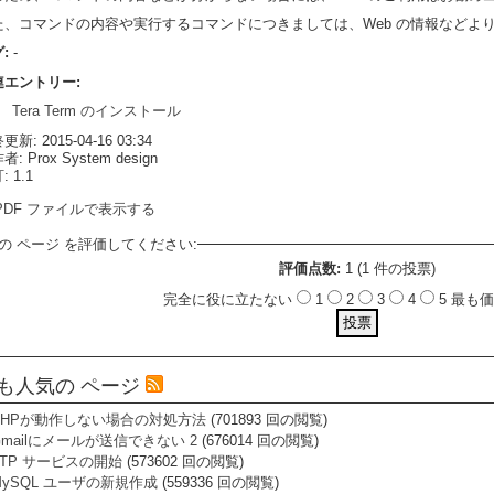
た、コマンドの内容や実行するコマンドにつきましては、Web の情報などよ
グ:
-
連エントリー:
Tera Term のインストール
新: 2015-04-16 03:34
: Prox System design
 1.1
PDF ファイルで表示する
の ページ を評価してください:
評価点数:
1 (1 件の投票)
完全に役に立たない
1
2
3
4
5 最
も人気の ページ
PHPが動作しない場合の対処方法
(701893 回の閲覧)
Gmailにメールが送信できない 2
(676014 回の閲覧)
FTP サービスの開始
(573602 回の閲覧)
MySQL ユーザの新規作成
(559336 回の閲覧)