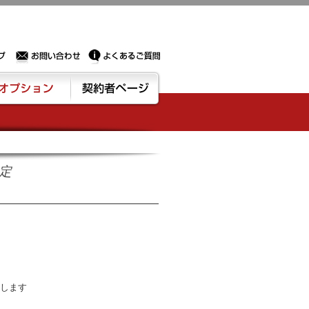
Sサーバー・ドメイン取得なら実績豊富でセキュリティも充実しているPROXに相談下さい。
お問い合わせ
よくあるご質問
ション
契約者ページ
設定
クします