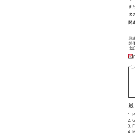
ま
タ
関
最終更
製作者
改訂:
こ
最