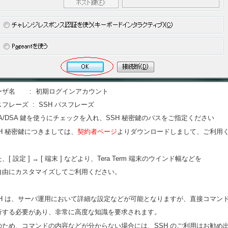
ーザ名 : 初期ログインアカウント
フレーズ : SSH パスフレーズ
SA/DSA 鍵を使うにチェックを入れ、SSH 秘密鍵のパスをご指定ください
SH 秘密鍵につきましては、
契約者ページ
よりダウンロードしまして、ご利用
、[ 設定 ] → [ 端末 ] などより、Tera Term 端末のウインド幅などを
自由にカスタマイズしてご利用ください。
SH は、サーバ運用において詳細な設定などが可能となりますが、直接コマン
行する必要があり、非常に高度な知識を要求されます。
のため、コマンドの内容などが分からない場合には、SSH のご利用はお勧め