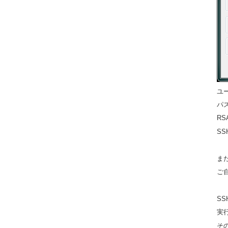
ユ
パス
R
S
また
ご
S
実
そ