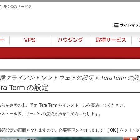
らPROXのサービス
専用サーバ・VP
サイトマップ
VPS
ハウジング
取得サービス
オプ
種クライアントソフトウェアの設定
»
TeraTerm の
era Term の設定
ちら
を参照の上、予め Tera Term をインストールを実施してください。
ンストール後、サーバへの接続方法をご案内いたします。
. 接続設定の画面となりますので、必要事項を入力しまして、[ OK ] をクリッ