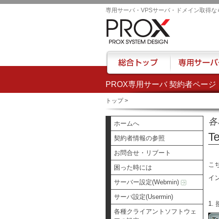
専用サーバ・VPSサーバ・ドメイン取得な
PROX専用サーバ 契約者ページ
総合トップ
専用サーバー
トップ
>
各
ホームへ
T
契約者情報の参照
お問合せ・リブート
こ
困った時には
イ
サーバー設定(Webmin)
サーバ設定(Usermin)
1
各種クライアントソフトウェ