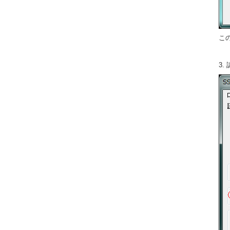
この
3.