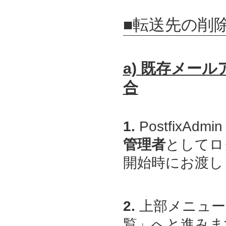
■転送先の削
a) 既存メー
合
1.
PostfixAdmin
管理者
としてロ
開始時にお渡しし
2.
上部メニュー
覧」へと進みま