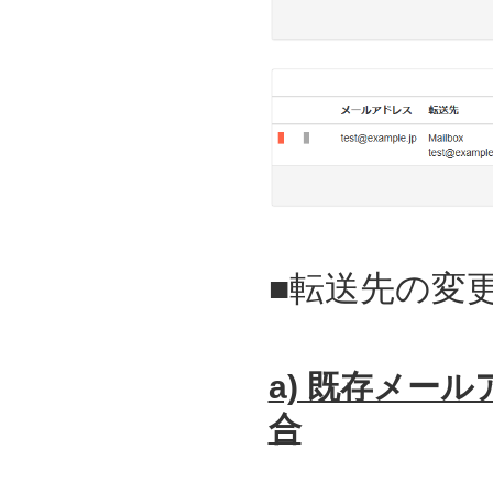
■転送先の変
a) 既存メー
合