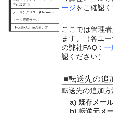
アの設定
ージ
をご確認く
メーリングリスト(Mailman)
メール専用サーバ
PostfixAdminの使い方
ここでは管理者
ます。（各ユー
の弊社FAQ：
一
認ください）
■転送先の追
転送先の追加方
a) 既存メ
b) 転送元