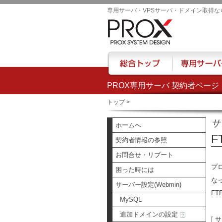
専用サーバ・VPSサーバ・ドメイン取得な
PROX専用サーバ 契約者ページ
総合トップ
専用サーバー
トップ
>
サ
ホームへ
F
契約者情報の参照
お問合せ・リブート
プ
困った時には
な
サーバー設定(Webmin)
FT
MySQL
追加ドメインの設定
[ 