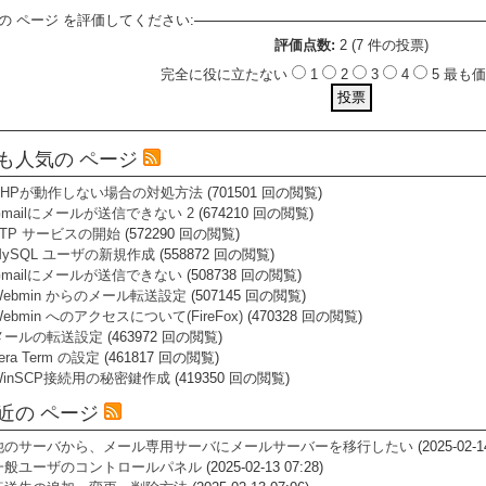
の ページ を評価してください:
評価点数:
2 (7 件の投票)
完全に役に立たない
1
2
3
4
5 最
も人気の ページ
PHPが動作しない場合の対処方法
(701501 回の閲覧)
Gmailにメールが送信できない 2
(674210 回の閲覧)
FTP サービスの開始
(572290 回の閲覧)
MySQL ユーザの新規作成
(558872 回の閲覧)
Gmailにメールが送信できない
(508738 回の閲覧)
Webmin からのメール転送設定
(507145 回の閲覧)
ebmin へのアクセスについて(FireFox)
(470328 回の閲覧)
メールの転送設定
(463972 回の閲覧)
era Term の設定
(461817 回の閲覧)
WinSCP接続用の秘密鍵作成
(419350 回の閲覧)
近の ページ
他のサーバから、メール専用サーバにメールサーバーを移行したい
(2025-02-1
一般ユーザのコントロールパネル
(2025-02-13 07:28)