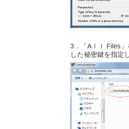
3．「Aｌｌ File
した秘密鍵を指定