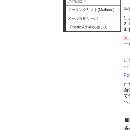
アの設定
手
メーリングリスト(Mailman)
1
メール専用サーバ
2
PostfixAdminの使い方
3
※
ー
1.
っ
Po
た
面
て
へ