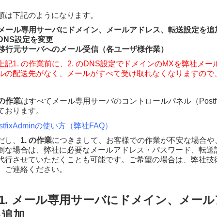
順は下記のようになります。
. メール専用サーバにドメイン、メールアドレス、転送設定を追
. DNS設定を変更
. 移行元サーバへのメール受信（各ユーザ様作業）
上記1. の作業前に、2. のDNS設定でドメインのMXを弊社
ルの配送先がなく、メールがすべて受け取れなくなりますので
 の作業
はすべてメール専用サーバのコントロールパネル（Postfi
ております。
stfixAdminの使い方（弊社FAQ）
だし、
1. の作業
につきまして、
お客様での作業が不安な場合や
倒な場合は、弊社に必要なメールアドレス・パスワード、転送
代行させていただくことも可能です。ご希望の場合は、
弊社技術サ
、ご連絡ください。
■1. メール専用サーバにドメイン、メー
を追加