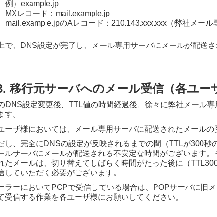
例）example.jp
MXレコード：mail.example.jp
mail.example.jpのAレコード：210.143.xxx.xxx（弊
上で、DNS設定が完了し、メール専用サーバにメールが配送さ
3. 移行元サーバへのメール受信（各ユー
. のDNS設定変更後、TTL値の時間経過後、徐々に弊社メール
ます。
ユーザ様においては、メール専用サーバに配送されたメールの
だし、完全にDNSの設定が反映されるまでの間（TTLが300
ールサーバにメールが配送される不安定な時間がございます。
れたメールは、切り替えてしばらく時間がたった後に（TTL30
信していただく必要がございます。
ーラーにおいてPOPで受信している場合は、POPサーバに旧メ
て受信する作業を各ユーザ様にお願いしてください。