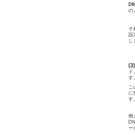
D
の
そ
設
し
(
ド
す
こ
に
す
例
D
ー