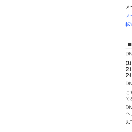
メ
メ
転
■
D
(
(2
(
D
こ
で
D
へ
以