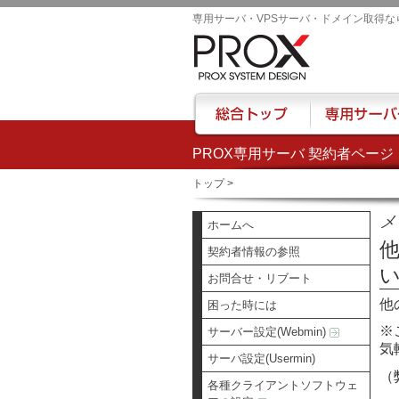
専用サーバ・VPSサーバ・ドメイン取得な
PROX専用サーバ 契約者ページ
総合トップ
専用サーバー
トップ
>
メ
ホームへ
契約者情報の参照
お問合せ・リブート
他
困った時には
※
サーバー設定(Webmin)
気
サーバ設定(Usermin)
（
各種クライアントソフトウェ