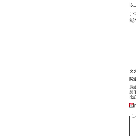
以
ご
能
タ
関
最終更
製作者
改訂:
こ