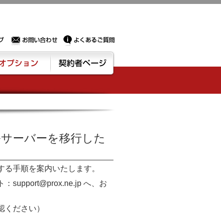
Sサーバー・ドメイン取得なら実績豊富でセキュリティも充実しているPROXに相談下さい。
お問い合わせ
よくあるご質問
ション
契約者ページ
ルサーバーを移行した
する手順を案内いたします。
rt@prox.ne.jp へ、お
認ください）