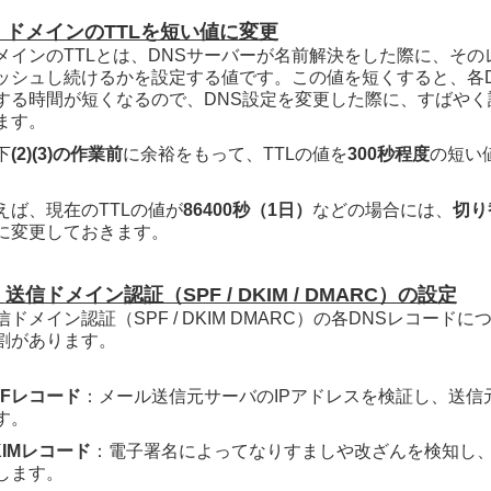
1) ドメインのTTLを短い値に変更
メインのTTLとは、DNSサーバーが名前解決をした際に、そ
ッシュし続けるかを設定する値です。
この値を短くすると、各
する時間が短くなるので、DNS設定を変更した際に、すばや
ます。
下
(2)(3)の作業前
に余裕をもって、TTLの値を
300秒程度
の短い
。
えば、
現在のTTLの値が
86400秒（1日
）
などの場合には、
切り
に変更しておきます。
)
送信ドメイン認証（SPF / DKIM / DMARC）の設定
信ドメイン認証（SPF / DKIM DMARC）の各DNSレコー
割があります。
PFレコード
：メール送信元サーバのIPアドレスを検証し、送信
す。
KIMレコード
：電子署名によってなりすましや改ざんを検知し
します。