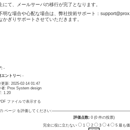
上にて、メールサーバの移行が完了となります。
不明な場合や心配な場合は、弊社技術サポート：support@prox.
なかぎりサポートさせていただきます。
グ:
-
連エントリー:
-
新: 2025-02-14 01:47
: Prox System design
 1.20
PDF ファイルで表示する
の ページ を評価してください:
評価点数:
0 (0 件の投票)
完全に役に立たない
1
2
3
4
5 最