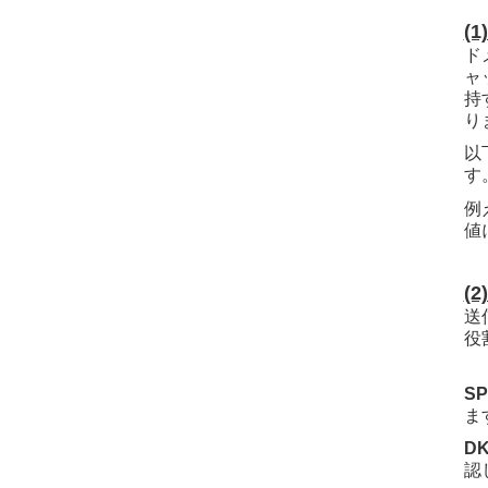
(
ド
ャ
持
り
以
す
例
値
(2
送
役
S
ま
D
認