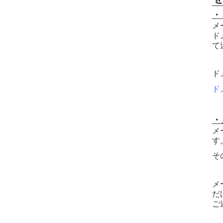
・
メ
ド
て
ド
ド
・
メ
す
そ
メ
だ
ご