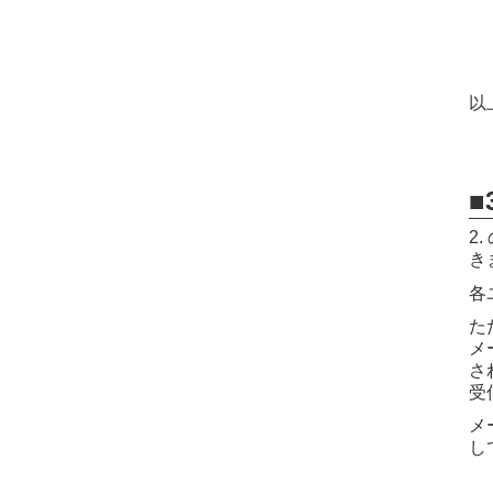
以
■
2
き
各
た
メ
さ
受
メ
し