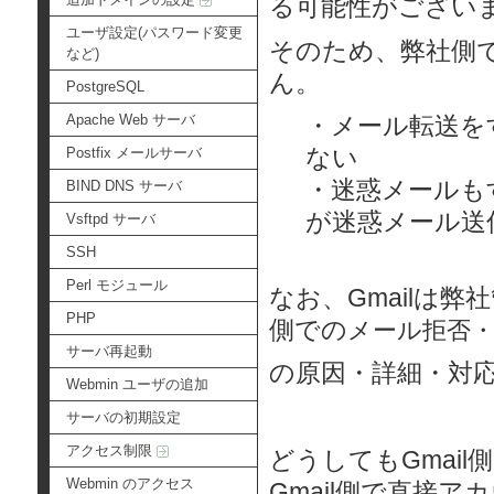
る可能性がござい
ユーザ設定(パスワード変更
そのため、弊社側で
など)
ん。
PostgreSQL
Apache Web サーバ
・メール転送を
ない
Postfix メールサーバ
・迷惑メールも
BIND DNS サーバ
が迷惑メール送
Vsftpd サーバ
SSH
Perl モジュール
なお、Gmailは
PHP
側での
メール拒否
サーバ再起動
の原因・詳細・対
Webmin ユーザの追加
サーバの初期設定
アクセス制限
どうしてもGmai
Webmin のアクセス
Gmail側で直接