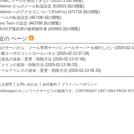
Gmailにメールが送信できない
(512273 回の閲覧)
Webmin からのメール転送設定
(510015 回の閲覧)
ebmin へのアクセスについて(FireFox)
(471716 回の閲覧)
メールの転送設定
(467190 回の閲覧)
era Term の設定
(463788 回の閲覧)
WinSCP接続用の秘密鍵作成
(420952 回の閲覧)
近の ページ
他のサーバから、メール専用サーバにメールサーバーを移行したい
(2025-02-1
一般ユーザのコントロールパネル
(2025-02-13 07:28)
転送先の追加・変更・削除方法
(2025-02-13 07:06)
ドメインの追加・削除方法
(2025-02-13 06:33)
メールアドレスの追加・変更・削除方法
(2025-02-13 06:33)
ある質問
お問い合わせ
会社案内
プライバシーポリシー
temDesignのネットワークサービスの総称です。COPYRIGHT 1997-2004 PROX SYSTEM DES