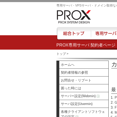
専用サーバ・VPSサーバ・ドメイン取得な
PROX専用サーバ 契約者ページ
総合トップ
専用サーバー
トップ
>
カ
ホームへ
契約者情報の参照
お問合せ・リブート
困った時には
最
サーバー設定(Webmin)
サーバ設定(Usermin)
各種クライアントソフトウェ
アの設定