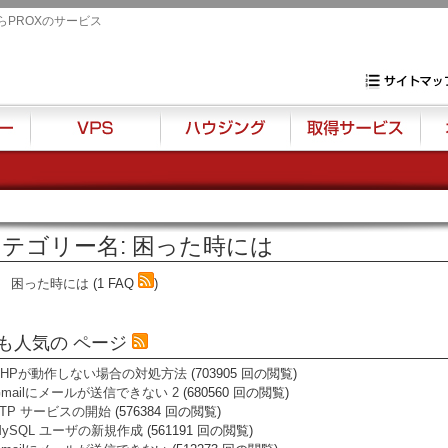
らPROXのサービス
専用サーバ・VP
サイトマップ
VPS
ハウジング
取得サービス
オプ
テゴリー名: 困った時には
困った時には
(1 FAQ
)
も人気の ページ
PHPが動作しない場合の対処方法
(703905 回の閲覧)
Gmailにメールが送信できない 2
(680560 回の閲覧)
FTP サービスの開始
(576384 回の閲覧)
MySQL ユーザの新規作成
(561191 回の閲覧)