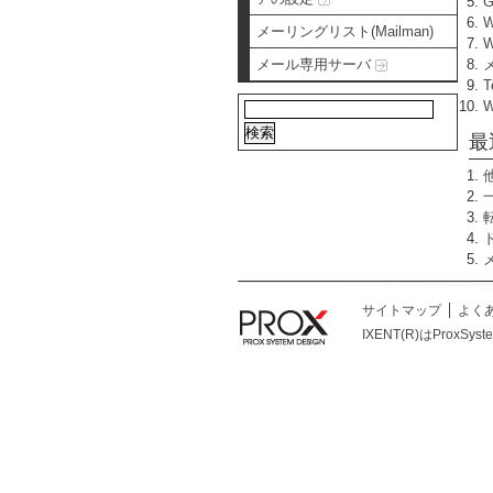
メーリングリスト(Mailman)
W
メール専用サーバ
T
最
サイトマップ
よく
IXENT(R)はProxSys