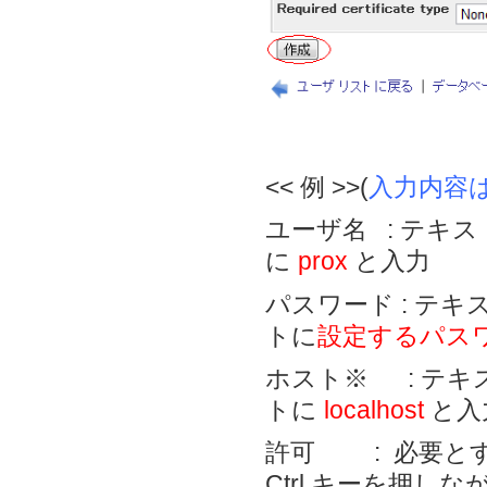
<< 例 >>(
入力内容
ユーザ名 : テキ
に
prox
と入力
パスワード : テ
トに
設定するパス
ホスト※ : テ
トに
localhost
と入
許可 : 必要と
Ctrl キーを押し