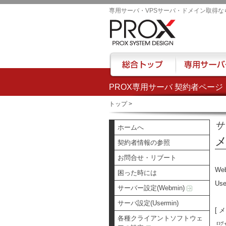
専用サーバ・VPSサーバ・ドメイン取得な
PROX専用サーバ 契約者ページ
総合トップ
専用サーバー
トップ
>
サ
ホームへ
契約者情報の参照
お問合せ・リブート
We
困った時には
U
サーバー設定(Webmin)
サーバ設定(Usermin)
[ 
各種クライアントソフトウェ