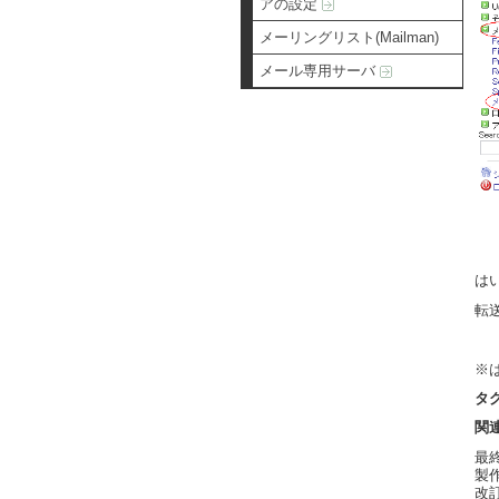
アの設定
メーリングリスト(Mailman)
メール専用サーバ
は
転
※
タ
関
最終更
製作者
改訂: