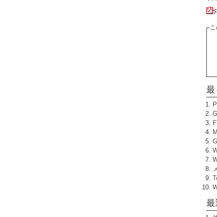
こ
最
W
T
最