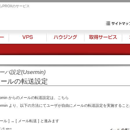
らPROXのサービス
専用サーバ・VP
サイトマップ
VPS
ハウジング
取得サービス
オプ
ーバ設定(Usermin)
メールの転送設定
bmin からのメールの転送設定は、
こちら
sermin より、以下の方法にてユーザが自由にメールの転送設定を実施するこ
メール ] → [ メール転送 ] と進みます