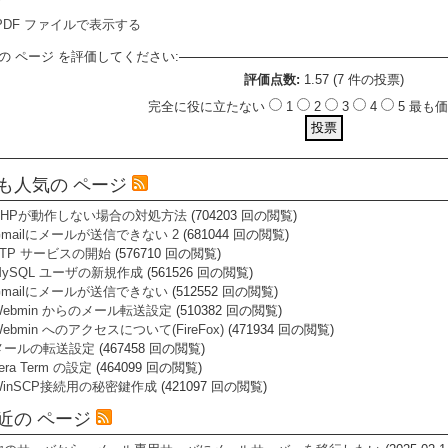
PDF ファイルで表示する
の ページ を評価してください:
評価点数:
1.57 (7 件の投票)
完全に役に立たない
1
2
3
4
5 最
も人気の ページ
PHPが動作しない場合の対処方法
(704203 回の閲覧)
Gmailにメールが送信できない 2
(681044 回の閲覧)
FTP サービスの開始
(576710 回の閲覧)
MySQL ユーザの新規作成
(561526 回の閲覧)
Gmailにメールが送信できない
(512552 回の閲覧)
Webmin からのメール転送設定
(510382 回の閲覧)
ebmin へのアクセスについて(FireFox)
(471934 回の閲覧)
メールの転送設定
(467458 回の閲覧)
era Term の設定
(464099 回の閲覧)
WinSCP接続用の秘密鍵作成
(421097 回の閲覧)
近の ページ