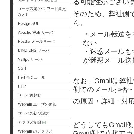
る可能性がござい
ユーザ設定(パスワード変更
そのため、弊社側で
など)
ん。
PostgreSQL
Apache Web サーバ
・メール転送を
ない
Postfix メールサーバ
・迷惑メールも
BIND DNS サーバ
が迷惑メール送
Vsftpd サーバ
SSH
Perl モジュール
なお、Gmailは
PHP
側での
メール拒否
サーバ再起動
の原因・詳細・対
Webmin ユーザの追加
サーバの初期設定
アクセス制限
どうしてもGmai
Webmin のアクセス
Gmail側で直接