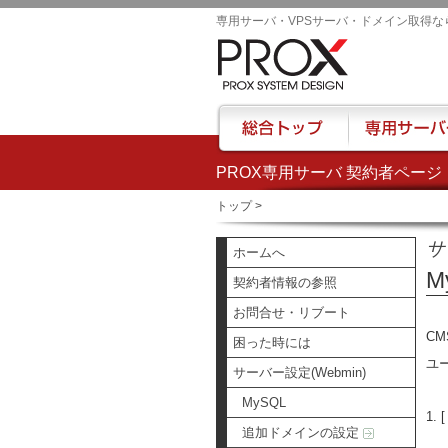
専用サーバ・VPSサーバ・ドメイン取得な
PROX専用サーバ 契約者ページ
総合トップ
専用サーバー
トップ
>
サ
ホームへ
M
契約者情報の参照
お問合せ・リブート
C
困った時には
ユ
サーバー設定(Webmin)
MySQL
1.
追加ドメインの設定