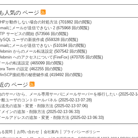
も人気の ページ
PHPが動作しない場合の対処方法
(701882 回の閲覧)
Gmailにメールが送信できない 2
(675968 回の閲覧)
FTP サービスの開始
(573566 回の閲覧)
MySQL ユーザの新規作成
(559328 回の閲覧)
Gmailにメールが送信できない
(510194 回の閲覧)
Webmin からのメール転送設定
(507542 回の閲覧)
ebmin へのアクセスについて(FireFox)
(470705 回の閲覧)
メールの転送設定
(465099 回の閲覧)
era Term の設定
(462255 回の閲覧)
WinSCP接続用の秘密鍵作成
(419492 回の閲覧)
近の ページ
他のサーバから、メール専用サーバにメールサーバーを移行したい
(2025-02-1
一般ユーザのコントロールパネル
(2025-02-13 07:28)
転送先の追加・変更・削除方法
(2025-02-13 07:06)
ドメインの追加・削除方法
(2025-02-13 06:33)
メールアドレスの追加・変更・削除方法
(2025-02-13 06:33)
ある質問
お問い合わせ
会社案内
プライバシーポリシー