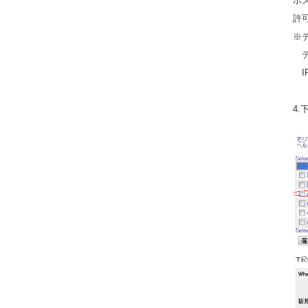
ホ
許
※デ
デ
I
4