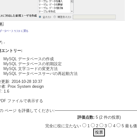
グ:
-
連エントリー:
MySQL データベースの作成
MySQL データベースの初期設定
MySQL 文字コードの変更方法
MySQL データベースサーバの再起動方法
新: 2014-10-28 10:37
: Prox System design
 1.6
PDF ファイルで表示する
の ページ を評価してください:
評価点数:
5 (2 件の投票)
完全に役に立たない
1
2
3
4
5 最