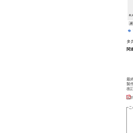
タ
関
最終更
製作者
改訂:
こ