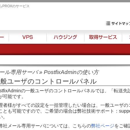
らPROXのサービス
専用サーバ・VP
サイトマップ
VPS
ハウジング
取得サービス
オプ
ール専用サーバ
»
PostfixAdminの使い方
一般ユーザのコントロールパネル
ostfixAdminの一般ユーザのコントロールパネルでは、
「転送先
が可能です。
理者様がすべての設定を一括管理したい場合は、一般ユーザの
ことも可能ですので、ご希望の場合は
弊社技術サポート：support
い。
弊社メール専用サーバについては、こちらの
弊社ページ
をご確