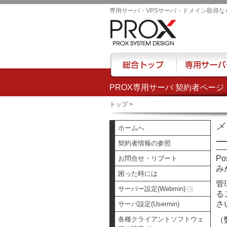
専用サーバ・VPSサーバ・ドメイン取得な
PROX専用サーバ 契約者ページ
総合トップ
専用サーバー
トップ
>
メ
ホームへ
契約者情報の参照
P
お問合せ・リブート
み
困った時には
管
サーバー設定(Webmin)
る
さ
サーバ設定(Usermin)
（
各種クライアントソフトウェ