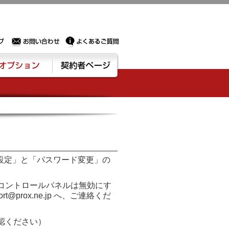
Sサーバー・ドメイン取得なら実績豊富でセキュリティも充実しているPROXに相談下さい。
お問い合わせ
よくあるご質問
ション
契約者ページ
設定」と
「パスワード変更」の
コントロールパネルは無効にす
@prox.ne.jp へ、ご連絡くだ
認ください）