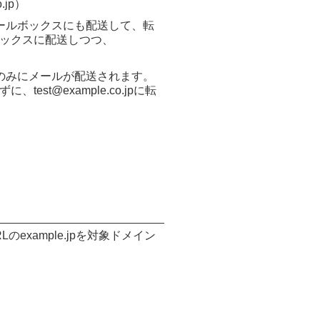
jp）
ールボックスにも配送して、転
ルボックスに配送しつつ、
のみにメールが配送されます。
test@example.co.jpに転
xample.jpを対象ドメイン