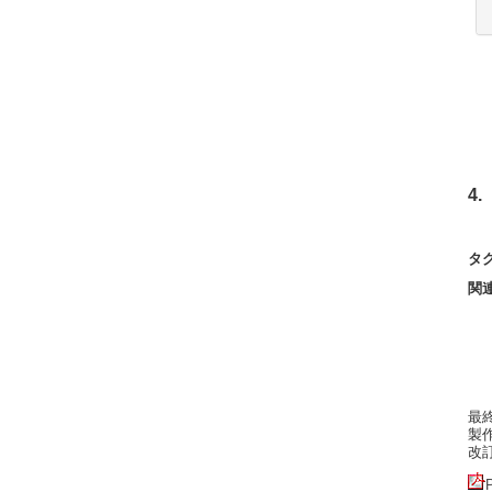
4.
タ
関
最終更
製作者
改訂: