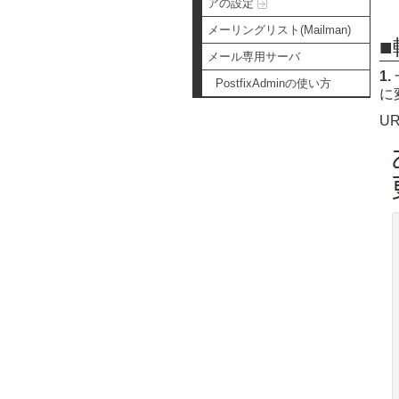
アの設定
メーリングリスト(Mailman)
メール専用サーバ
1.
PostfixAdminの使い方
に
UR