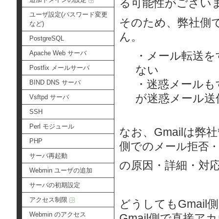
る可能性がござい
ユーザ設定(パスワード変更
そのため、弊社側で
など)
ん。
PostgreSQL
Apache Web サーバ
・メール転送を
ない
Postfix メールサーバ
・迷惑メールも
BIND DNS サーバ
が迷惑メール送
Vsftpd サーバ
SSH
Perl モジュール
なお、Gmailは
PHP
側での
メール拒否
サーバ再起動
の原因・詳細・対
Webmin ユーザの追加
サーバの初期設定
アクセス制限
どうしてもGmai
Webmin のアクセス
Gmail側で直接