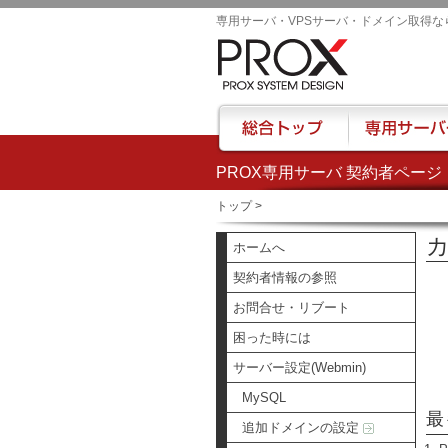
専用サーバ・VPSサーバ・ドメイン取得な
PROX専用サーバ 契約者ページ
総合トップ
専用サーバー
トップ
>
カ
ホームへ
契約者情報の参照
お問合せ・リブート
困った時には
サーバー設定(Webmin)
MySQL
最
追加ドメインの設定