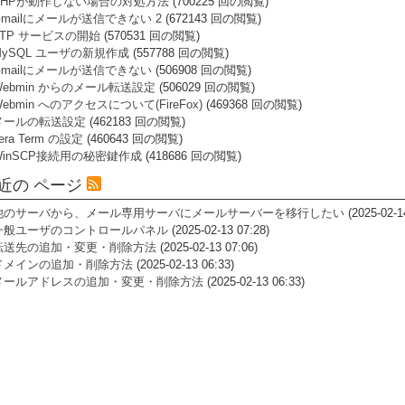
PHPが動作しない場合の対処方法
(700225 回の閲覧)
Gmailにメールが送信できない 2
(672143 回の閲覧)
FTP サービスの開始
(570531 回の閲覧)
MySQL ユーザの新規作成
(557788 回の閲覧)
Gmailにメールが送信できない
(506908 回の閲覧)
Webmin からのメール転送設定
(506029 回の閲覧)
ebmin へのアクセスについて(FireFox)
(469368 回の閲覧)
メールの転送設定
(462183 回の閲覧)
era Term の設定
(460643 回の閲覧)
WinSCP接続用の秘密鍵作成
(418686 回の閲覧)
近の ページ
他のサーバから、メール専用サーバにメールサーバーを移行したい
(2025-02-1
一般ユーザのコントロールパネル
(2025-02-13 07:28)
転送先の追加・変更・削除方法
(2025-02-13 07:06)
ドメインの追加・削除方法
(2025-02-13 06:33)
メールアドレスの追加・変更・削除方法
(2025-02-13 06:33)