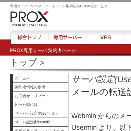
専用サーバ・VPSサーバ・ドメイン取得ならPROXのサービス
PROX専用サーバ 契約者ページ
総合トップ
専用サーバー
VPS
ハウ
トップ
>
サーバ設定(User
ホームへ
契約者情報の参照
メールの転送
お問合せ・リブート
困った時には
サーバー設定(Webmin)
Webmin からの
サーバ設定(Usermin)
Usermin よ
各種クライアントソフトウェ