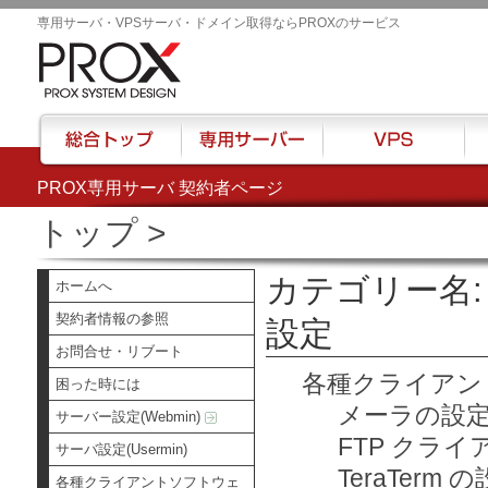
専用サーバ・VPSサーバ・ドメイン取得ならPROXのサービス
PROX専用サーバ 契約者ページ
総合トップ
専用サーバー
VPS
ハウ
トップ
>
カテゴリー名
ホームへ
契約者情報の参照
設定
お問合せ・リブート
各種クライアン
困った時には
メーラの設
サーバー設定(Webmin)
FTP クラ
サーバ設定(Usermin)
TeraTerm 
各種クライアントソフトウェ