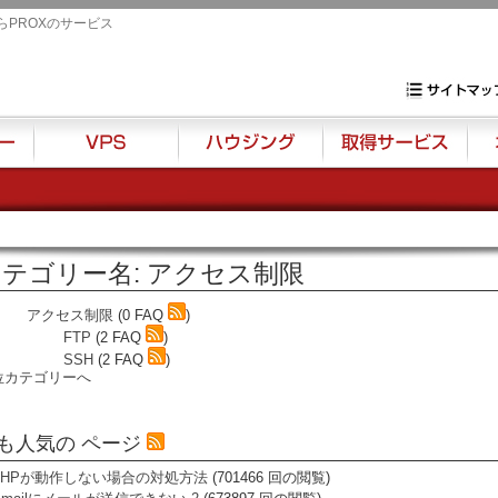
らPROXのサービス
専用サーバ・VP
サイトマップ
VPS
ハウジング
取得サービス
オプ
テゴリー名: アクセス制限
アクセス制限
(0 FAQ
)
FTP
(2 FAQ
)
SSH
(2 FAQ
)
位カテゴリーへ
も人気の ページ
PHPが動作しない場合の対処方法
(701466 回の閲覧)