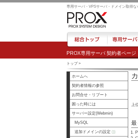
専用サーバ・VPSサーバ・ドメイン取得な
PROX専用サーバ 契約者ページ
総合トップ
専用サーバー
トップ
>
カ
ホームへ
契約者情報の参照
お問合せ・リブート
困った時には
上
サーバー設定(Webmin)
最
MySQL
追加ドメインの設定