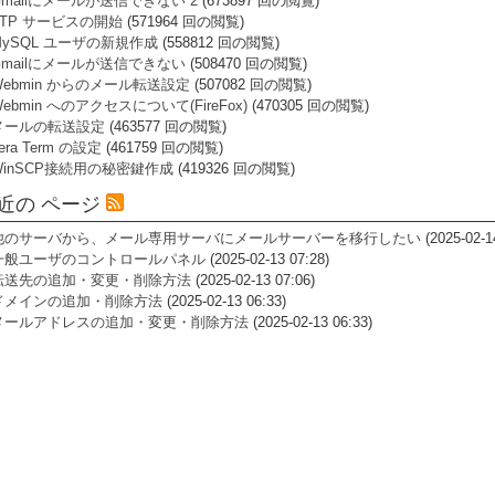
Gmailにメールが送信できない 2
(673897 回の閲覧)
FTP サービスの開始
(571964 回の閲覧)
MySQL ユーザの新規作成
(558812 回の閲覧)
Gmailにメールが送信できない
(508470 回の閲覧)
Webmin からのメール転送設定
(507082 回の閲覧)
ebmin へのアクセスについて(FireFox)
(470305 回の閲覧)
メールの転送設定
(463577 回の閲覧)
era Term の設定
(461759 回の閲覧)
WinSCP接続用の秘密鍵作成
(419326 回の閲覧)
近の ページ
他のサーバから、メール専用サーバにメールサーバーを移行したい
(2025-02-1
一般ユーザのコントロールパネル
(2025-02-13 07:28)
転送先の追加・変更・削除方法
(2025-02-13 07:06)
ドメインの追加・削除方法
(2025-02-13 06:33)
メールアドレスの追加・変更・削除方法
(2025-02-13 06:33)