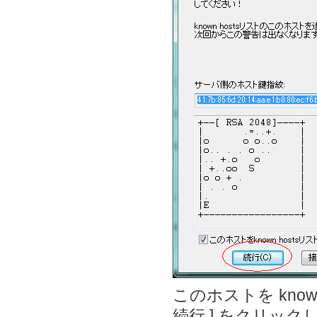
このホストを kno
続行 ] をクリック