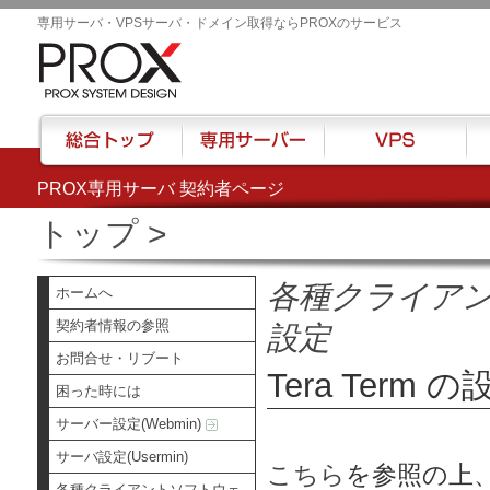
専用サーバ・VPSサーバ・ドメイン取得ならPROXのサービス
PROX専用サーバ 契約者ページ
総合トップ
専用サーバー
VPS
ハウ
トップ
>
各種クライア
ホームへ
契約者情報の参照
設定
お問合せ・リブート
Tera Term の
困った時には
サーバー設定(Webmin)
サーバ設定(Usermin)
こちら
を参照の上、
各種クライアントソフトウェ