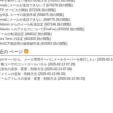
PHPが動作しない場合の対処方法
(701511 回の閲覧)
Gmailにメールが送信できない 2
(674278 回の閲覧)
FTP サービスの開始
(572326 回の閲覧)
MySQL ユーザの新規作成
(558875 回の閲覧)
Gmailにメールが送信できない
(508775 回の閲覧)
Webmin からのメール転送設定
(507146 回の閲覧)
ebmin へのアクセスについて(FireFox)
(470332 回の閲覧)
メールの転送設定
(464012 回の閲覧)
era Term の設定
(461820 回の閲覧)
WinSCP接続用の秘密鍵作成
(419353 回の閲覧)
近の ページ
他のサーバから、メール専用サーバにメールサーバーを移行したい
(2025-02-1
一般ユーザのコントロールパネル
(2025-02-13 07:28)
転送先の追加・変更・削除方法
(2025-02-13 07:06)
ドメインの追加・削除方法
(2025-02-13 06:33)
メールアドレスの追加・変更・削除方法
(2025-02-13 06:33)