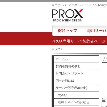
専用サーバ・VPSサーバ・ドメイン取得な
PROX専用サーバ 契約者ページ
総合トップ
専用サーバー
トップ
>
カ
ホームへ
契約者情報の参照
お問合せ・リブート
困った時には
サーバー設定(Webmin)
MySQL
最
追加ドメインの設定