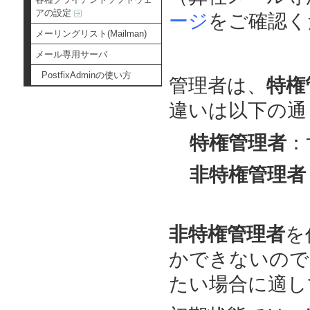
アの設定
ージ
をご確認く
メーリングリスト(Mailman)
メール専用サーバ
PostfixAdminの使い方
管理者は、
特権
違いは以下の通
特権管理者
：
非特権管理者
非特権管理者
を
かできないので
たい場合に適し