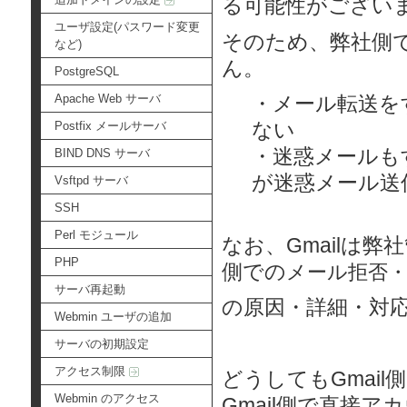
る可能性がござい
ユーザ設定(パスワード変更
そのため、弊社側で
など)
ん。
PostgreSQL
Apache Web サーバ
・メール転送を
ない
Postfix メールサーバ
・迷惑メールも
BIND DNS サーバ
が迷惑メール送
Vsftpd サーバ
SSH
Perl モジュール
なお、Gmailは
PHP
側での
メール拒否
サーバ再起動
の原因・詳細・対
Webmin ユーザの追加
サーバの初期設定
アクセス制限
どうしてもGmai
Webmin のアクセス
Gmail側で直接