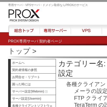
専用サーバ・VPSサーバ・ドメイン取得ならPROXのサービス
PROX専用サーバ 契約者ページ
総合トップ
専用サーバー
VPS
ハウ
トップ
>
カテゴリー名
ホームへ
契約者情報の参照
設定
お問合せ・リブート
各種クライアン
困った時には
メーラの設
サーバー設定(Webmin)
FTP クラ
サーバ設定(Usermin)
TeraTerm 
各種クライアントソフトウェ