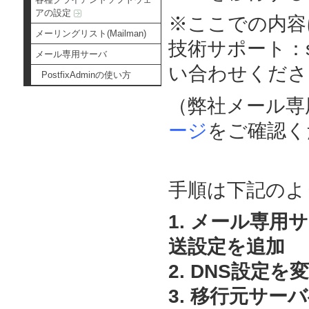
アの設定
※ここでの内容
メーリングリスト(Mailman)
技術サポート：sup
メール専用サーバ
い合わせくださ
PostfixAdminの使い方
（弊社メール専
ージ
をご確認く
手順は下記のよ
1. メール専
送設定を追加
2. DNS設定を
3. 移行元サ