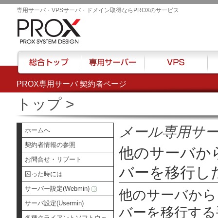
専用サーバ・VPSサーバ・ドメイン取得ならPROXのサービス
PROX専用サーバ 契約者ページ
総合トップ
専用サーバー
VPS
ハウ
トップ
>
メール専用サ
ホームへ
契約者情報の参照
他のサーバか
お問合せ・リブート
バーを移行し
困った時には
サーバー設定(Webmin)
他のサーバから
サーバ設定(Usermin)
バーを移行する
各種クライアントソフトウェ