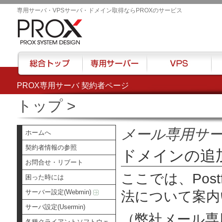
専用サーバ・VPSサーバ・ドメイン取得ならPROXのサービス
PROX専用サーバ 契約者ページ
総合トップ
専用サーバー
VPS
ハウ
トップ
>
メール専用サ
ホームへ
契約者情報の参照
ドメインの追
お問合せ・リブート
ここでは、
Pos
困った時には
サーバー設定(Webmin)
法について案内
サーバ設定(Usermin)
（弊社メール専
各種クライアントソフトウェ