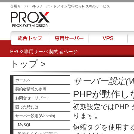
専用サーバ・VPSサーバ・ドメイン取得ならPROXのサービス
PROX専用サーバ 契約者ページ
総合トップ
専用サーバー
VPS
ハウ
トップ
>
サーバー設定(We
ホームへ
契約者情報の参照
PHPが動作
お問合せ・リブート
初期設定ではPHP 
困った時には
ります。
サーバー設定(Webmin)
MySQL
短縮タグを使用する場合
追加ドメインの設定