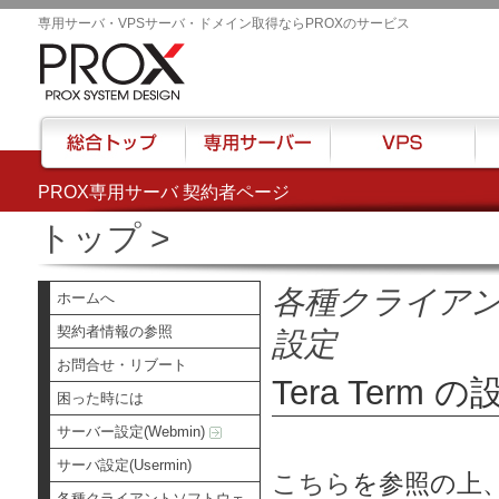
専用サーバ・VPSサーバ・ドメイン取得ならPROXのサービス
PROX専用サーバ 契約者ページ
総合トップ
専用サーバー
VPS
ハウ
トップ
>
各種クライア
ホームへ
契約者情報の参照
設定
お問合せ・リブート
Tera Term の
困った時には
サーバー設定(Webmin)
サーバ設定(Usermin)
こちら
を参照の上、
各種クライアントソフトウェ