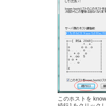
このホストを kno
続行 ] をクリック