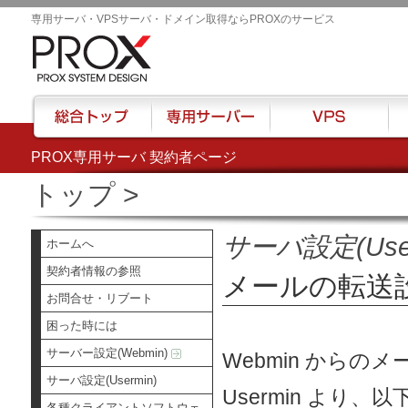
専用サーバ・VPSサーバ・ドメイン取得ならPROXのサービス
PROX専用サーバ 契約者ページ
総合トップ
専用サーバー
VPS
ハウ
トップ
>
サーバ設定(User
ホームへ
契約者情報の参照
メールの転送
お問合せ・リブート
困った時には
サーバー設定(Webmin)
Webmin からの
サーバ設定(Usermin)
Usermin よ
各種クライアントソフトウェ