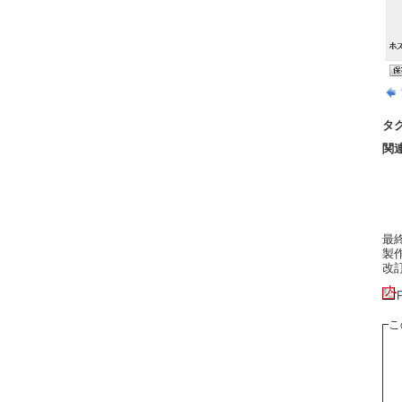
タ
関
最終更
製作者
改訂:
こ