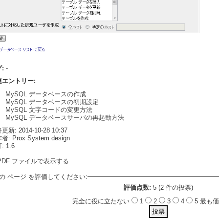
グ:
-
連エントリー:
MySQL データベースの作成
MySQL データベースの初期設定
MySQL 文字コードの変更方法
MySQL データベースサーバの再起動方法
新: 2014-10-28 10:37
: Prox System design
 1.6
PDF ファイルで表示する
の ページ を評価してください:
評価点数:
5 (2 件の投票)
完全に役に立たない
1
2
3
4
5 最