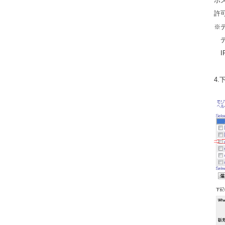
ホ
許
※デ
デ
I
4