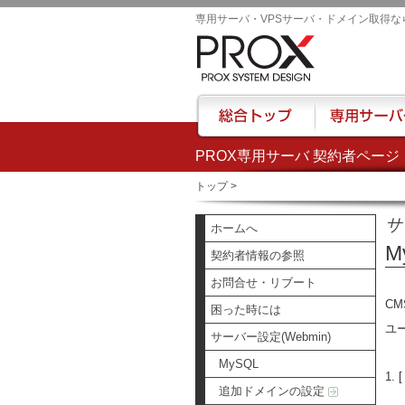
専用サーバ・VPSサーバ・ドメイン取得な
PROX専用サーバ 契約者ページ
総合トップ
専用サーバー
トップ
>
サ
ホームへ
M
契約者情報の参照
お問合せ・リブート
C
困った時には
ユ
サーバー設定(Webmin)
MySQL
1.
追加ドメインの設定