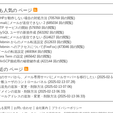
も人気の ページ
PHPが動作しない場合の対処方法
(705769 回の閲覧)
Gmailにメールが送信できない 2
(685034 回の閲覧)
FTP サービスの開始
(579350 回の閲覧)
MySQL ユーザの新規作成
(563282 回の閲覧)
Gmailにメールが送信できない
(514627 回の閲覧)
Webmin からのメール転送設定
(512633 回の閲覧)
ebmin へのアクセスについて(FireFox)
(473046 回の閲覧)
メールの転送設定
(469364 回の閲覧)
era Term の設定
(465642 回の閲覧)
WinSCP接続用の秘密鍵作成
(422144 回の閲覧)
近の ページ
他のサーバから、メール専用サーバにメールサーバーを移行したい
(2025-02-1
一般ユーザのコントロールパネル
(2025-02-13 07:28)
転送先の追加・変更・削除方法
(2025-02-13 07:06)
ドメインの追加・削除方法
(2025-02-13 06:33)
メールアドレスの追加・変更・削除方法
(2025-02-13 06:33)
ある質問
お問い合わせ
会社案内
プライバシーポリシー