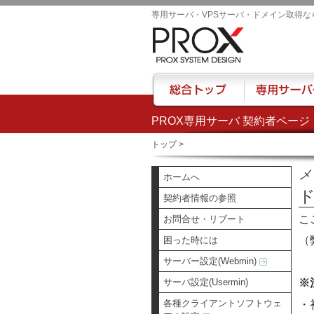
専用サーバ・VPSサーバ・ドメイン取得な
PROX専用サーバ 契約者ページ
総合トップ
専用サーバー
トップ
>
メ
ホームへ
契約者情報の参照
こ
お問合せ・リブート
（
困った時には
サーバー設定(Webmin)
サーバ設定(Usermin)
※
各種クライアントソフトウェ
・