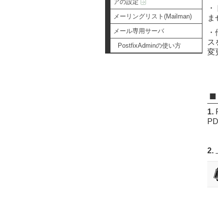
アの設定
・
メーリングリスト(Mailman)
ま
メール専用サーバ
・
ス
PostfixAdminの使い方
変
1.
P
P
2.