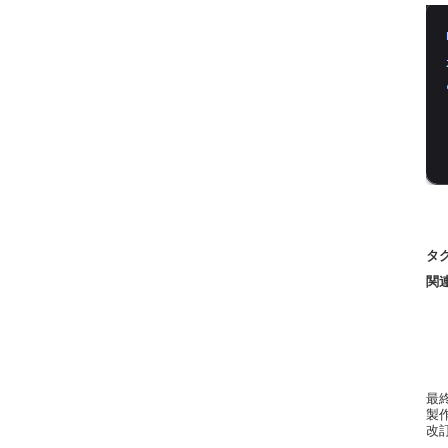
タ
関
最終更
製作者
改訂: