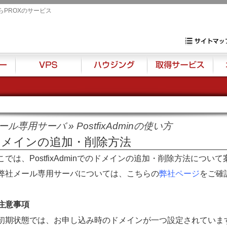
らPROXのサービス
専用サーバ・VP
サイトマップ
VPS
ハウジング
取得サービス
オプ
ール専用サーバ
»
PostfixAdminの使い方
ドメインの追加・削除方法
こでは、
PostfixAdminでの
ドメインの追加・削除方法について
弊社メール専用サーバについては、こちらの
弊社ページ
をご確
注意事項
初期状態では、お申し込み時のドメインが一つ設定されていま